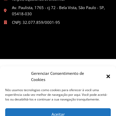
Av. Paulista, 1765 - cj 72 - Bela Vista, São Paulo - SP,
05418-030
CNPJ: 32.077.859/0001-95
Gerenciar Consentimento de
Cookies
Nós usamos tecnologias como cookies para oferecer à você uma
experiência cada vez melhor de navegação por aqui. Você pode aceitá-
los ou desabilitá-los e continuar a sua navegação tranquilamente.
Política de Privacidade
Termos e Condições
FAQ
Aceitar