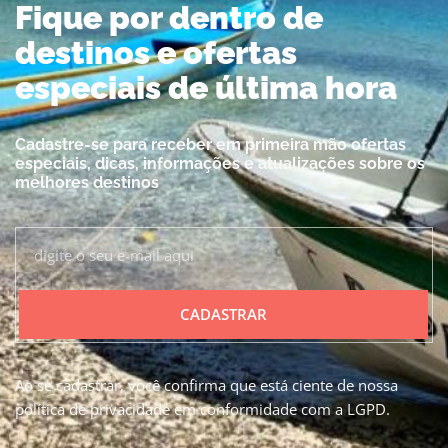
Fique por dentro de
destinos e ofertas
especiais de última hora
Cadastre-se para receber em primeira mão ofertas
especiais, dicas, informações e atualizações sobre os
melhores destinos
CADASTRAR
Ao se cadastrar, você confirma que está ciente de nossa
política de privacidade em conformidade com a LGPD.