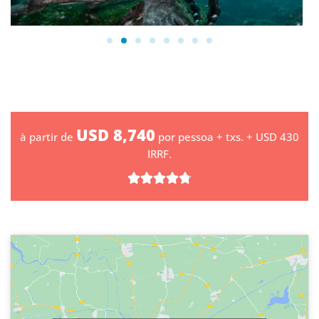
USD 8,740
à partir de
por pessoa + txs. + USD 430
IRRF.




